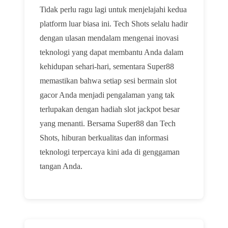
Tidak perlu ragu lagi untuk menjelajahi kedua
platform luar biasa ini. Tech Shots selalu hadir
dengan ulasan mendalam mengenai inovasi
teknologi yang dapat membantu Anda dalam
kehidupan sehari-hari, sementara Super88
memastikan bahwa setiap sesi bermain slot
gacor Anda menjadi pengalaman yang tak
terlupakan dengan hadiah slot jackpot besar
yang menanti. Bersama Super88 dan Tech
Shots, hiburan berkualitas dan informasi
teknologi terpercaya kini ada di genggaman
tangan Anda.