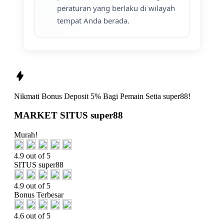
peraturan yang berlaku di wilayah
tempat Anda berada.
Nikmati
Bonus Deposit 5%
Bagi Pemain Setia
super88!
MARKET SITUS super88
Murah!
4.9 out of 5
SITUS super88
4.9 out of 5
Bonus Terbesar
4.6 out of 5