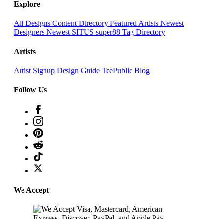
Explore
All Designs
Content Directory
Featured Artists
Newest
Designers
Newest SITUS super88
Tag Directory
Artists
Artist Signup
Design Guide
TeePublic Blog
Follow Us
We Accept