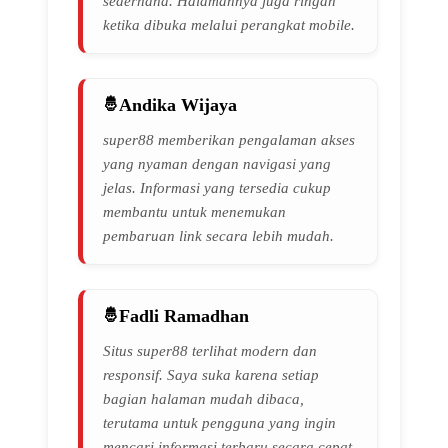
sederhana. Halamannya juga ringan
ketika dibuka melalui perangkat mobile.
Andika Wijaya
super88 memberikan pengalaman akses
yang nyaman dengan navigasi yang
jelas. Informasi yang tersedia cukup
membantu untuk menemukan
pembaruan link secara lebih mudah.
Fadli Ramadhan
Situs super88 terlihat modern dan
responsif. Saya suka karena setiap
bagian halaman mudah dibaca,
terutama untuk pengguna yang ingin
mencari informasi terbaru secara cepat.