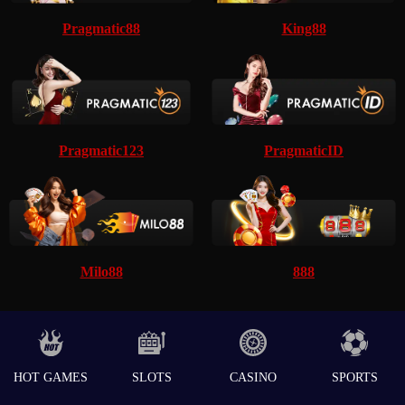
Pragmatic88
King88
Pragmatic123
PragmaticID
Milo88
888
HOT GAMES
SLOTS
CASINO
SPORTS