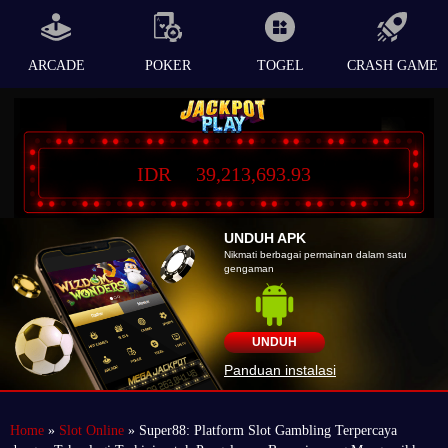
ARCADE
POKER
TOGEL
CRASH GAME
IDR
39,213,693.93
UNDUH APK
Nikmati berbagai permainan dalam satu
gengaman
UNDUH
Panduan instalasi
Home
»
Slot Online
» Super88: Platform Slot Gambling Terpercaya