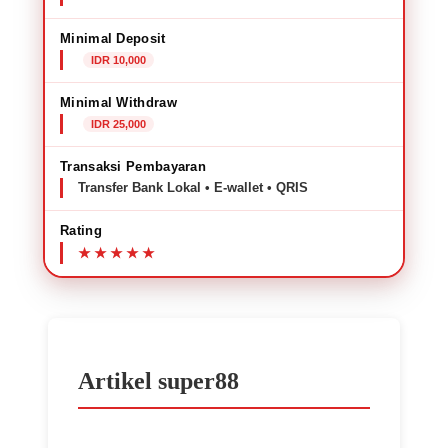
Minimal Deposit
IDR 10,000
Minimal Withdraw
IDR 25,000
Transaksi Pembayaran
Transfer Bank Lokal • E-wallet • QRIS
Rating
Artikel super88