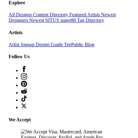
Explore
All Designs
Content Directory
Featured Artists
Newest
Designers
Newest SITUS super88
Tag Directory
Artists
Artist Signup
Design Guide
TeePublic Blog
Follow Us
We Accept