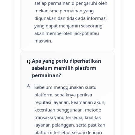
setiap permainan dipengaruhi oleh
mekanisme permainan yang
digunakan dan tidak ada informasi
yang dapat menjamin seseorang
akan memperoleh jackpot atau
maxwin.
Apa yang perlu diperhatikan
sebelum memilih platform
permainan?
Sebelum menggunakan suatu
platform, sebaiknya periksa
reputasi layanan, keamanan akun,
ketentuan penggunaan, metode
transaksi yang tersedia, kualitas
layanan pelanggan, serta pastikan
platform tersebut sesuai dengan