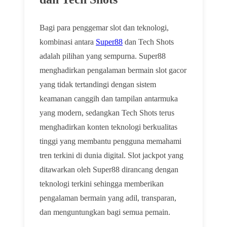
Bagi para penggemar slot dan teknologi,
kombinasi antara
Super88
dan Tech Shots
adalah pilihan yang sempurna. Super88
menghadirkan pengalaman bermain slot gacor
yang tidak tertandingi dengan sistem
keamanan canggih dan tampilan antarmuka
yang modern, sedangkan Tech Shots terus
menghadirkan konten teknologi berkualitas
tinggi yang membantu pengguna memahami
tren terkini di dunia digital. Slot jackpot yang
ditawarkan oleh Super88 dirancang dengan
teknologi terkini sehingga memberikan
pengalaman bermain yang adil, transparan,
dan menguntungkan bagi semua pemain.