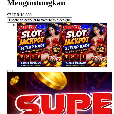
Menguntungkan
$3
IDR 10.000
Create an account to favorite this design!