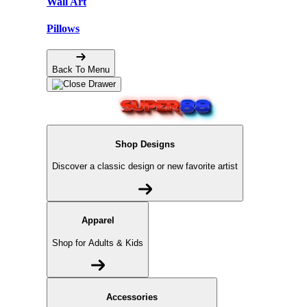
Wall Art
Pillows
Back To Menu
Shop Designs
Discover a classic design or new favorite artist
Apparel
Shop for Adults & Kids
Accessories