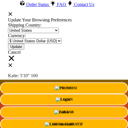
Order Status
FAQ
Contact Us
Update Your Browsing Preferences
Shipping Country:
Currency:
Cancel
Katie:
5'10"
160
PROMO
Select your person:
Male
Female
LOGIN
Height
Short
Med
Tall
DAFTAR
Weight
Slim
Avg
Heavy
LINK ALTERNATIF
View Size Chart