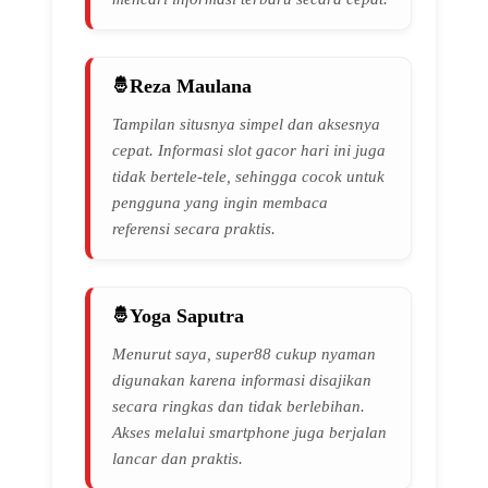
Reza Maulana
Tampilan situsnya simpel dan aksesnya
cepat. Informasi slot gacor hari ini juga
tidak bertele-tele, sehingga cocok untuk
pengguna yang ingin membaca
referensi secara praktis.
Yoga Saputra
Menurut saya, super88 cukup nyaman
digunakan karena informasi disajikan
secara ringkas dan tidak berlebihan.
Akses melalui smartphone juga berjalan
lancar dan praktis.