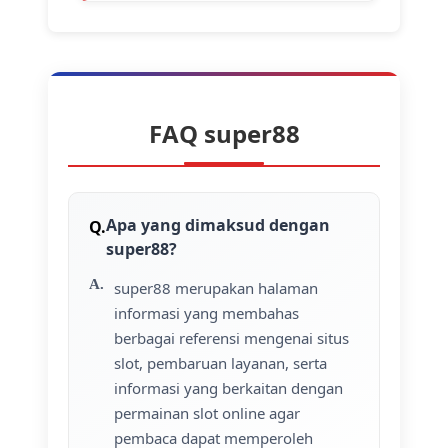
FAQ super88
Apa yang dimaksud dengan
super88?
super88 merupakan halaman
informasi yang membahas
berbagai referensi mengenai situs
slot, pembaruan layanan, serta
informasi yang berkaitan dengan
permainan slot online agar
pembaca dapat memperoleh