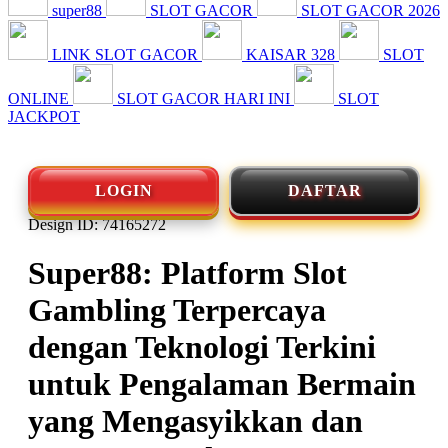
super88
SLOT GACOR
SLOT GACOR 2026
LINK SLOT GACOR
KAISAR 328
SLOT
ONLINE
SLOT GACOR HARI INI
SLOT
JACKPOT
LOGIN
DAFTAR
Design ID: 74165272
Super88: Platform Slot
Gambling Terpercaya
dengan Teknologi Terkini
untuk Pengalaman Bermain
yang Mengasyikkan dan