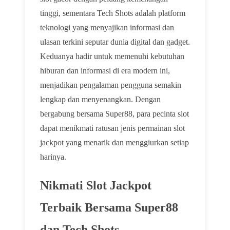
tinggi, sementara Tech Shots adalah platform
teknologi yang menyajikan informasi dan
ulasan terkini seputar dunia digital dan gadget.
Keduanya hadir untuk memenuhi kebutuhan
hiburan dan informasi di era modern ini,
menjadikan pengalaman pengguna semakin
lengkap dan menyenangkan. Dengan
bergabung bersama Super88, para pecinta slot
dapat menikmati ratusan jenis permainan slot
jackpot yang menarik dan menggiurkan setiap
harinya.
Nikmati Slot Jackpot
Terbaik Bersama Super88
dan Tech Shots