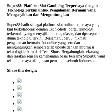
Super88: Platform Slot Gambling Terpercaya dengan
Teknologi Terkini untuk Pengalaman Bermain yang
Mengasyikkan dan Menguntungkan
Super88 hadir sebagai platform slot online terpercaya yang
kini berkolaborasi dengan Tech-Shots, portal teknologi
terkemuka yang menyajikan berita, ulasan, dan tips seputar
dunia teknologi terkini. Bersama Super88, nikmati
pengalaman bermain slot online yang seru dan
menguntungkan sembari tetap update dengan informasi
teknologi terbaru dari Tech-Shots. Bergabunglah sekarang
dan rasakan sensasi kemenangan besar bersama Super88 yang
telah dipercaya oleh jutaan pemain di seluruh Indonesia.
Share this design: