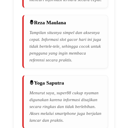
Reza Maulana
Tampilan situsnya simpel dan aksesnya
cepat. Informasi slot gacor hari ini juga
tidak bertele-tele, sehingga cocok untuk
pengguna yang ingin membaca
referensi secara praktis.
Yoga Saputra
Menurut saya, super88 cukup nyaman
digunakan karena informasi disajikan
secara ringkas dan tidak berlebihan.
Akses melalui smartphone juga berjalan
lancar dan praktis.