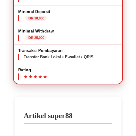
Minimal Deposit
IDR 10,000
Minimal Withdraw
IDR 25,000
Transaksi Pembayaran
Transfer Bank Lokal • E-wallet • QRIS
Rating
Artikel super88