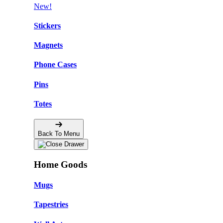
New!
Stickers
Magnets
Phone Cases
Pins
Totes
Back To Menu
Home Goods
Mugs
Tapestries