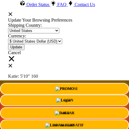
Order Status
FAQ
Contact Us
Update Your Browsing Preferences
Shipping Country:
Currency:
Cancel
Katie:
5'10"
160
PROMO
Select your person:
Male
Female
LOGIN
Height
Short
Med
Tall
DAFTAR
Weight
Slim
Avg
Heavy
LINK ALTERNATIF
View Size Chart