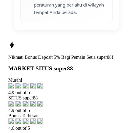
peraturan yang berlaku di wilayah
tempat Anda berada.
Nikmati
Bonus Deposit 5%
Bagi Pemain Setia
super88!
MARKET SITUS super88
Murah!
4.9 out of 5
SITUS super88
4.9 out of 5
Bonus Terbesar
4.6 out of 5