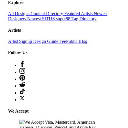
Explore
All Designs
Content Directory
Featured Artists
Newest
Designers
Newest SITUS super88
Tag Directory
Artists
Artist Signup
Design Guide
TeePublic Blog
Follow Us
We Accept