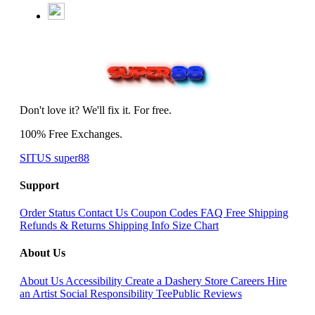
Don't love it? We'll fix it. For free.
100% Free Exchanges.
SITUS super88
Support
Order Status
Contact Us
Coupon Codes
FAQ
Free Shipping
Refunds & Returns
Shipping Info
Size Chart
About Us
About Us
Accessibility
Create a Dashery Store
Careers
Hire
an Artist
Social Responsibility
TeePublic Reviews