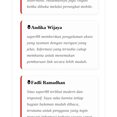
sederhana. Halamannya juga ringan
ketika dibuka melalui perangkat mobile.
Andika Wijaya
super88 memberikan pengalaman akses
yang nyaman dengan navigasi yang
jelas. Informasi yang tersedia cukup
membantu untuk menemukan
pembaruan link secara lebih mudah.
Fadli Ramadhan
Situs super88 terlihat modern dan
responsif. Saya suka karena setiap
bagian halaman mudah dibaca,
terutama untuk pengguna yang ingin
mencari informasi terbaru secara cepat.