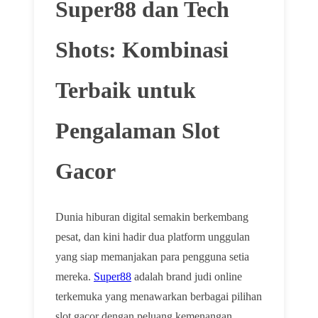
Super88 dan Tech
Shots: Kombinasi
Terbaik untuk
Pengalaman Slot
Gacor
Dunia hiburan digital semakin berkembang
pesat, dan kini hadir dua platform unggulan
yang siap memanjakan para pengguna setia
mereka.
Super88
adalah brand judi online
terkemuka yang menawarkan berbagai pilihan
slot gacor dengan peluang kemenangan