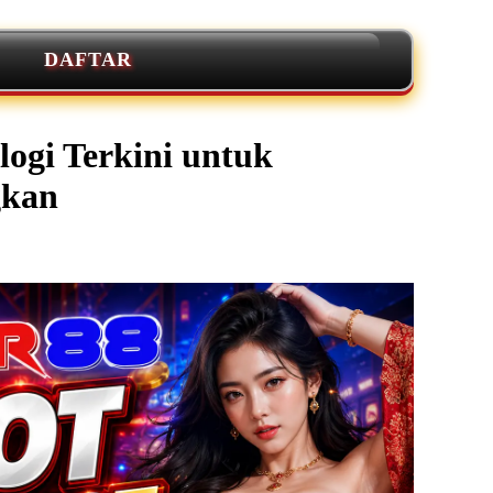
DAFTAR
ogi Terkini untuk
gkan