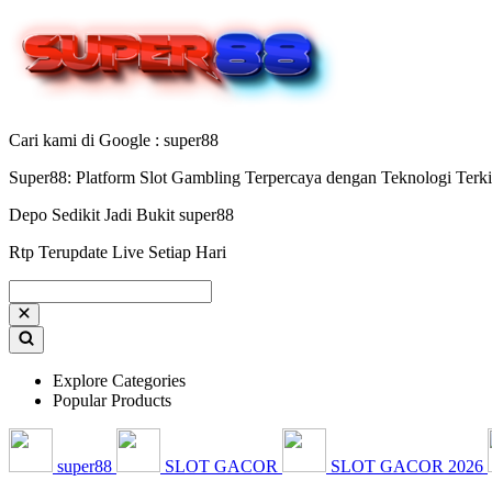
Cari kami di Google : super88
Super88: Platform Slot Gambling Terpercaya dengan Teknologi Te
Depo Sedikit Jadi Bukit super88
Rtp Terupdate Live Setiap Hari
Explore Categories
Popular Products
super88
SLOT GACOR
SLOT GACOR 2026