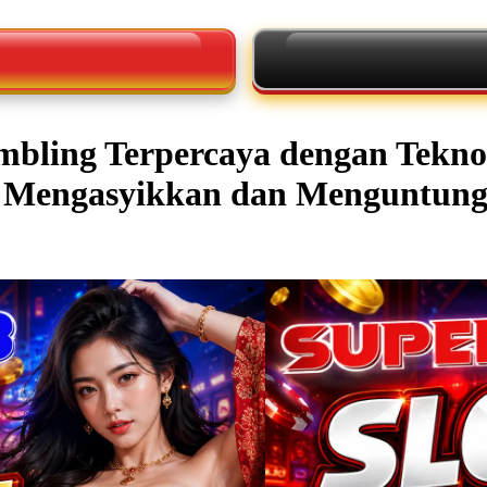
mbling Terpercaya dengan Teknol
 Mengasyikkan dan Menguntun