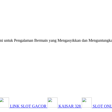
rkini untuk Pengalaman Bermain yang Mengasyikkan dan Menguntungk
LINK SLOT GACOR
KAISAR 328
SLOT ON