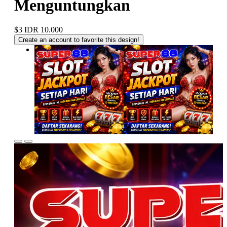
Menguntungkan
$3
IDR 10.000
Create an account to favorite this design!