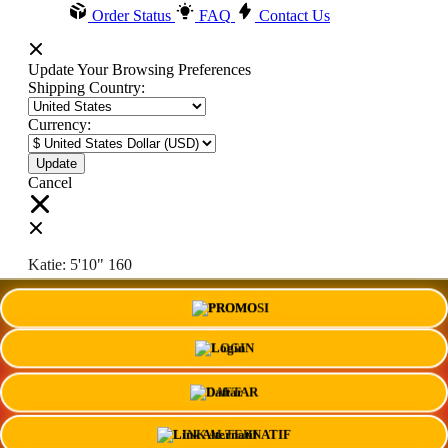
Order Status
FAQ
Contact Us
Update Your Browsing Preferences
Shipping Country:
Currency:
Cancel
Katie:
5'10"
160
PROMO
Select your person:
Male
Female
LOGIN
Height
Short
Med
Tall
DAFTAR
Weight
Slim
Avg
Heavy
LINK ALTERNATIF
View Size Chart