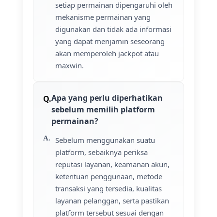
setiap permainan dipengaruhi oleh
mekanisme permainan yang
digunakan dan tidak ada informasi
yang dapat menjamin seseorang
akan memperoleh jackpot atau
maxwin.
Apa yang perlu diperhatikan
sebelum memilih platform
permainan?
Sebelum menggunakan suatu
platform, sebaiknya periksa
reputasi layanan, keamanan akun,
ketentuan penggunaan, metode
transaksi yang tersedia, kualitas
layanan pelanggan, serta pastikan
platform tersebut sesuai dengan