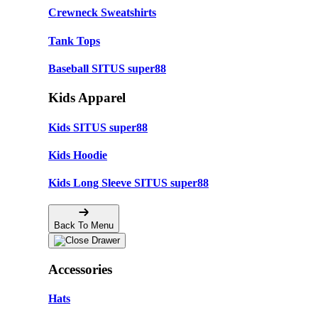
Crewneck Sweatshirts
Tank Tops
Baseball SITUS super88
Kids Apparel
Kids SITUS super88
Kids Hoodie
Kids Long Sleeve SITUS super88
Back To Menu
Accessories
Hats