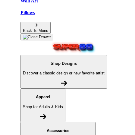
Wall Art
Pillows
Back To Menu
Shop Designs
Discover a classic design or new favorite artist
Apparel
Shop for Adults & Kids
Accessories