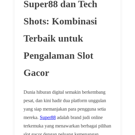
Super88 dan Tech
Shots: Kombinasi
Terbaik untuk
Pengalaman Slot
Gacor
Dunia hiburan digital semakin berkembang
pesat, dan kini hadir dua platform unggulan
yang siap memanjakan para pengguna setia
mereka.
Super88
adalah brand judi online
terkemuka yang menawarkan berbagai pilihan
slot gacor dengan peluang kemenangan