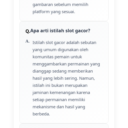
gambaran sebelum memilih
platform yang sesuai.
Apa arti istilah slot gacor?
Istilah slot gacor adalah sebutan
yang umum digunakan oleh
komunitas pemain untuk
menggambarkan permainan yang
dianggap sedang memberikan
hasil yang lebih sering. Namun,
istilah ini bukan merupakan
jaminan kemenangan karena
setiap permainan memiliki
mekanisme dan hasil yang
berbeda.