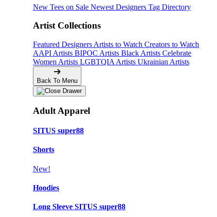
New Tees on Sale
Newest Designers
Tag Directory
Artist Collections
Featured Designers
Artists to Watch
Creators to Watch
AAPI Artists
BIPOC Artists
Black Artists
Celebrate
Women Artists
LGBTQIA Artists
Ukrainian Artists
Back To Menu
Adult Apparel
SITUS super88
Shorts
New!
Hoodies
Long Sleeve SITUS super88