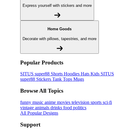
Express yourself with stickers and more
Home Goods
Decorate with pillows, tapestries, and more
Popular Products
SITUS super88
Shorts
Hoodies
Hats
Kids SITUS
super88
Stickers
Tank Tops
Mugs
Browse All Topics
funny
music
anime
movies
television
sports
sci-fi
vintage
animals
drinks
food
politics
All Popular Designs
Support