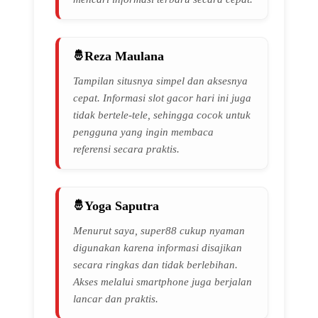
Reza Maulana
Tampilan situsnya simpel dan aksesnya
cepat. Informasi slot gacor hari ini juga
tidak bertele-tele, sehingga cocok untuk
pengguna yang ingin membaca
referensi secara praktis.
Yoga Saputra
Menurut saya, super88 cukup nyaman
digunakan karena informasi disajikan
secara ringkas dan tidak berlebihan.
Akses melalui smartphone juga berjalan
lancar dan praktis.