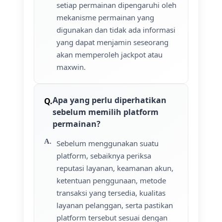
setiap permainan dipengaruhi oleh
mekanisme permainan yang
digunakan dan tidak ada informasi
yang dapat menjamin seseorang
akan memperoleh jackpot atau
maxwin.
Apa yang perlu diperhatikan
sebelum memilih platform
permainan?
Sebelum menggunakan suatu
platform, sebaiknya periksa
reputasi layanan, keamanan akun,
ketentuan penggunaan, metode
transaksi yang tersedia, kualitas
layanan pelanggan, serta pastikan
platform tersebut sesuai dengan