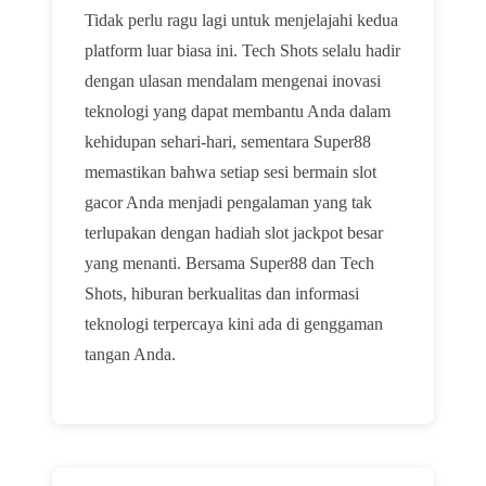
Tidak perlu ragu lagi untuk menjelajahi kedua
platform luar biasa ini. Tech Shots selalu hadir
dengan ulasan mendalam mengenai inovasi
teknologi yang dapat membantu Anda dalam
kehidupan sehari-hari, sementara Super88
memastikan bahwa setiap sesi bermain slot
gacor Anda menjadi pengalaman yang tak
terlupakan dengan hadiah slot jackpot besar
yang menanti. Bersama Super88 dan Tech
Shots, hiburan berkualitas dan informasi
teknologi terpercaya kini ada di genggaman
tangan Anda.