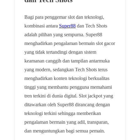
Bagi para penggemar slot dan teknologi,
kombinasi antara
Super88
dan Tech Shots
adalah pilihan yang sempurna. Super88
menghadirkan pengalaman bermain slot gacor
yang tidak tertandingi dengan sistem
keamanan canggih dan tampilan antarmuka
yang modern, sedangkan Tech Shots terus
menghadirkan konten teknologi berkualitas
tinggi yang membantu pengguna memahami
tren terkini di dunia digital. Slot jackpot yang
ditawarkan oleh Super88 dirancang dengan
teknologi terkini sehingga memberikan
pengalaman bermain yang adil, transparan,
dan menguntungkan bagi semua pemain.