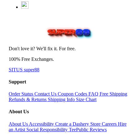
Don't love it? We'll fix it. For free.
100% Free Exchanges.
SITUS super88
Support
Order Status
Contact Us
Coupon Codes
FAQ
Free Shipping
Refunds & Returns
Shipping Info
Size Chart
About Us
About Us
Accessibility
Create a Dashery Store
Careers
Hire
an Artist
Social Responsibility
TeePublic Reviews