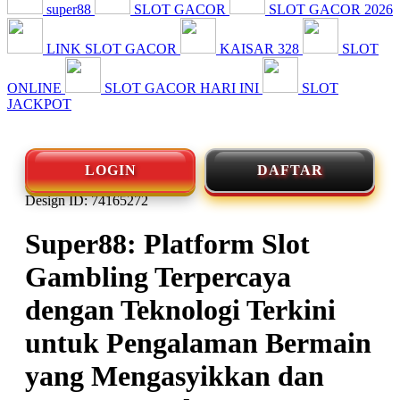
super88
SLOT GACOR
SLOT GACOR 2026
LINK SLOT GACOR
KAISAR 328
SLOT
ONLINE
SLOT GACOR HARI INI
SLOT
JACKPOT
LOGIN
DAFTAR
Design ID: 74165272
Super88: Platform Slot
Gambling Terpercaya
dengan Teknologi Terkini
untuk Pengalaman Bermain
yang Mengasyikkan dan