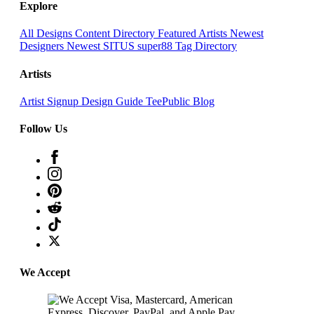
Explore
All Designs
Content Directory
Featured Artists
Newest
Designers
Newest SITUS super88
Tag Directory
Artists
Artist Signup
Design Guide
TeePublic Blog
Follow Us
We Accept