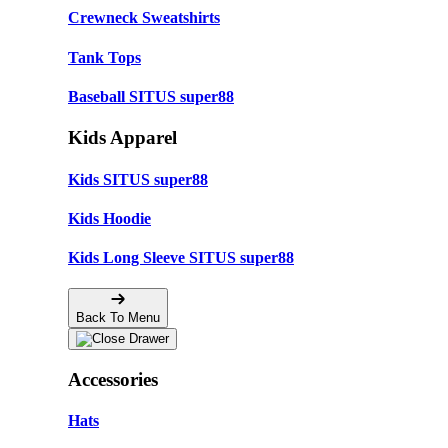
Crewneck Sweatshirts
Tank Tops
Baseball SITUS super88
Kids Apparel
Kids SITUS super88
Kids Hoodie
Kids Long Sleeve SITUS super88
Back To Menu
Accessories
Hats