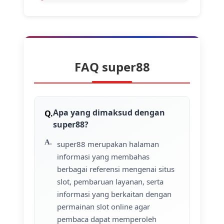
FAQ super88
Apa yang dimaksud dengan
super88?
super88 merupakan halaman
informasi yang membahas
berbagai referensi mengenai situs
slot, pembaruan layanan, serta
informasi yang berkaitan dengan
permainan slot online agar
pembaca dapat memperoleh