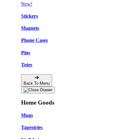
New!
Stickers
Magnets
Phone Cases
Pins
Totes
Back To Menu
Home Goods
Mugs
Tapestries