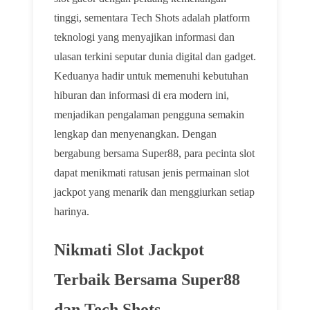
tinggi, sementara Tech Shots adalah platform
teknologi yang menyajikan informasi dan
ulasan terkini seputar dunia digital dan gadget.
Keduanya hadir untuk memenuhi kebutuhan
hiburan dan informasi di era modern ini,
menjadikan pengalaman pengguna semakin
lengkap dan menyenangkan. Dengan
bergabung bersama Super88, para pecinta slot
dapat menikmati ratusan jenis permainan slot
jackpot yang menarik dan menggiurkan setiap
harinya.
Nikmati Slot Jackpot
Terbaik Bersama Super88
dan Tech Shots