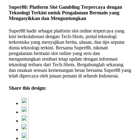
Super88: Platform Slot Gambling Terpercaya dengan
Teknologi Terkini untuk Pengalaman Bermain yang
Mengasyikkan dan Menguntungkan
Super88 hadir sebagai platform slot online terpercaya yang
kini berkolaborasi dengan Tech-Shots, portal teknologi
terkemuka yang menyajikan berita, ulasan, dan tips seputar
dunia teknologi terkini. Bersama Super88, nikmati
pengalaman bermain slot online yang seru dan
menguntungkan sembari tetap update dengan informasi
teknologi terbaru dari Tech-Shots. Bergabunglah sekarang
dan rasakan sensasi kemenangan besar bersama Super88 yang
telah dipercaya oleh jutaan pemain di seluruh Indonesia.
Share this design: