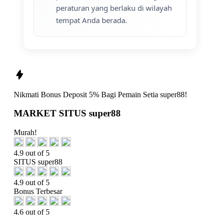
peraturan yang berlaku di wilayah
tempat Anda berada.
Nikmati
Bonus Deposit 5%
Bagi Pemain Setia
super88!
MARKET SITUS super88
Murah!
4.9 out of 5
SITUS super88
4.9 out of 5
Bonus Terbesar
4.6 out of 5