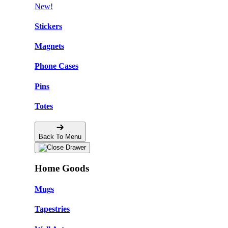
New!
Stickers
Magnets
Phone Cases
Pins
Totes
Back To Menu
Home Goods
Mugs
Tapestries