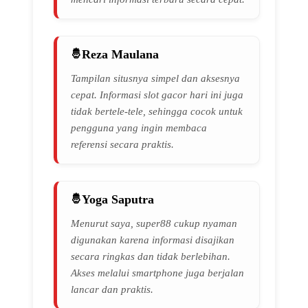
Reza Maulana
Tampilan situsnya simpel dan aksesnya
cepat. Informasi slot gacor hari ini juga
tidak bertele-tele, sehingga cocok untuk
pengguna yang ingin membaca
referensi secara praktis.
Yoga Saputra
Menurut saya, super88 cukup nyaman
digunakan karena informasi disajikan
secara ringkas dan tidak berlebihan.
Akses melalui smartphone juga berjalan
lancar dan praktis.