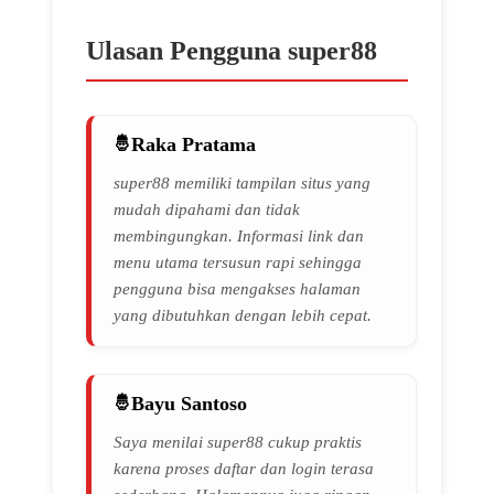
Ulasan Pengguna super88
Raka Pratama
super88 memiliki tampilan situs yang
mudah dipahami dan tidak
membingungkan. Informasi link dan
menu utama tersusun rapi sehingga
pengguna bisa mengakses halaman
yang dibutuhkan dengan lebih cepat.
Bayu Santoso
Saya menilai super88 cukup praktis
karena proses daftar dan login terasa