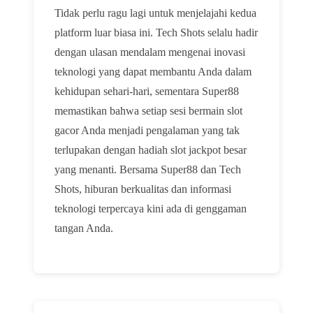
Tidak perlu ragu lagi untuk menjelajahi kedua
platform luar biasa ini. Tech Shots selalu hadir
dengan ulasan mendalam mengenai inovasi
teknologi yang dapat membantu Anda dalam
kehidupan sehari-hari, sementara Super88
memastikan bahwa setiap sesi bermain slot
gacor Anda menjadi pengalaman yang tak
terlupakan dengan hadiah slot jackpot besar
yang menanti. Bersama Super88 dan Tech
Shots, hiburan berkualitas dan informasi
teknologi terpercaya kini ada di genggaman
tangan Anda.