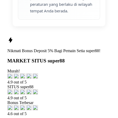
peraturan yang berlaku di wilayah
tempat Anda berada.
Nikmati
Bonus Deposit 5%
Bagi Pemain Setia
super88!
MARKET SITUS super88
Murah!
4.9 out of 5
SITUS super88
4.9 out of 5
Bonus Terbesar
4.6 out of 5