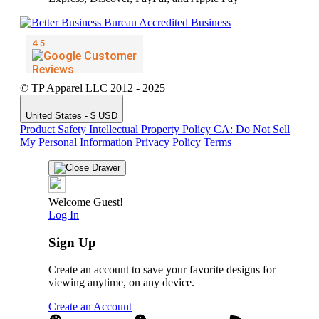
© TP Apparel LLC 2012 - 2025
United States - $ USD
Product Safety
Intellectual Property Policy
CA: Do Not Sell
My Personal Information
Privacy Policy
Terms
Welcome Guest!
Log In
Sign Up
Create an account to save your favorite designs for
viewing anytime, on any device.
Create an Account