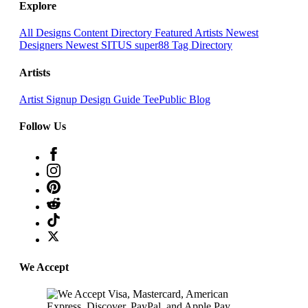
Explore
All Designs
Content Directory
Featured Artists
Newest
Designers
Newest SITUS super88
Tag Directory
Artists
Artist Signup
Design Guide
TeePublic Blog
Follow Us
We Accept