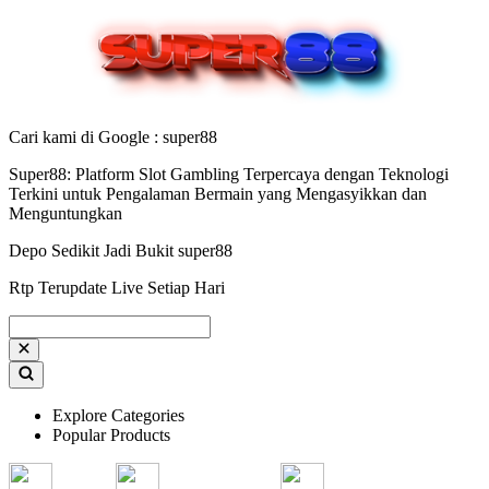
Cari kami di Google : super88
Super88: Platform Slot Gambling Terpercaya dengan Teknologi
Terkini untuk Pengalaman Bermain yang Mengasyikkan dan
Menguntungkan
Depo Sedikit Jadi Bukit super88
Rtp Terupdate Live Setiap Hari
Explore Categories
Popular Products