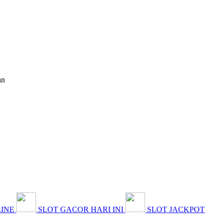
an
LINE
SLOT GACOR HARI INI
SLOT JACKPOT