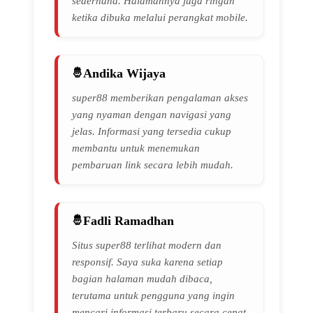
sederhana. Halamannya juga ringan
ketika dibuka melalui perangkat mobile.
Andika Wijaya
super88 memberikan pengalaman akses
yang nyaman dengan navigasi yang
jelas. Informasi yang tersedia cukup
membantu untuk menemukan
pembaruan link secara lebih mudah.
Fadli Ramadhan
Situs super88 terlihat modern dan
responsif. Saya suka karena setiap
bagian halaman mudah dibaca,
terutama untuk pengguna yang ingin
mencari informasi terbaru secara cepat.