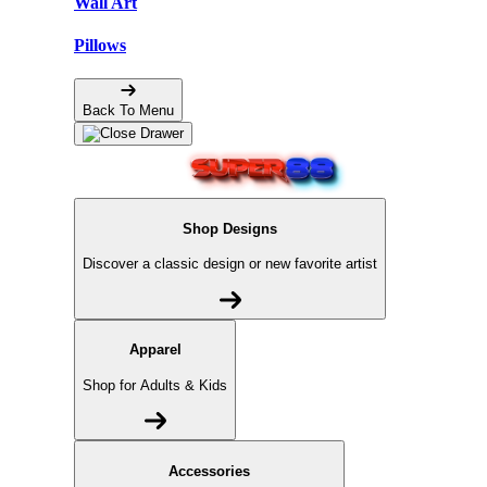
Wall Art
Pillows
Back To Menu
Shop Designs
Discover a classic design or new favorite artist
Apparel
Shop for Adults & Kids
Accessories