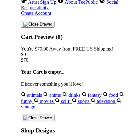
Artist Sign Up
About TeePublic
Social
Responsibility
Create Account
Cart Preview (0)
You're
$70.00
Away from
FREE US Shipping!
$0
$70
Your Cart is empty...
Discover something you'll love!
animals
anime
drinks
fantasy
food
funny
movies
sci-fi
sports
television
vintage
Shop Designs