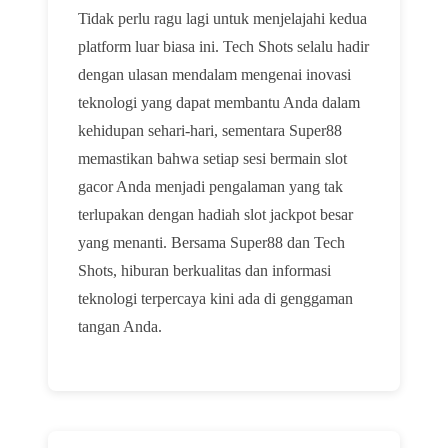
Tidak perlu ragu lagi untuk menjelajahi kedua
platform luar biasa ini. Tech Shots selalu hadir
dengan ulasan mendalam mengenai inovasi
teknologi yang dapat membantu Anda dalam
kehidupan sehari-hari, sementara Super88
memastikan bahwa setiap sesi bermain slot
gacor Anda menjadi pengalaman yang tak
terlupakan dengan hadiah slot jackpot besar
yang menanti. Bersama Super88 dan Tech
Shots, hiburan berkualitas dan informasi
teknologi terpercaya kini ada di genggaman
tangan Anda.