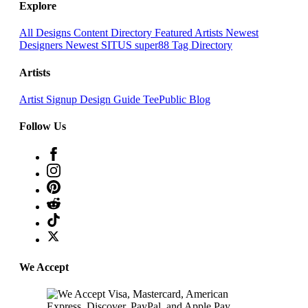
Explore
All Designs
Content Directory
Featured Artists
Newest
Designers
Newest SITUS super88
Tag Directory
Artists
Artist Signup
Design Guide
TeePublic Blog
Follow Us
We Accept