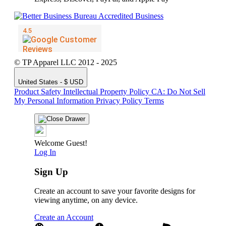
© TP Apparel LLC 2012 - 2025
United States - $ USD
Product Safety
Intellectual Property Policy
CA: Do Not Sell
My Personal Information
Privacy Policy
Terms
Welcome Guest!
Log In
Sign Up
Create an account to save your favorite designs for
viewing anytime, on any device.
Create an Account