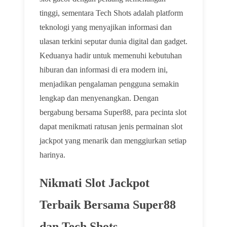
tinggi, sementara Tech Shots adalah platform
teknologi yang menyajikan informasi dan
ulasan terkini seputar dunia digital dan gadget.
Keduanya hadir untuk memenuhi kebutuhan
hiburan dan informasi di era modern ini,
menjadikan pengalaman pengguna semakin
lengkap dan menyenangkan. Dengan
bergabung bersama Super88, para pecinta slot
dapat menikmati ratusan jenis permainan slot
jackpot yang menarik dan menggiurkan setiap
harinya.
Nikmati Slot Jackpot
Terbaik Bersama Super88
dan Tech Shots