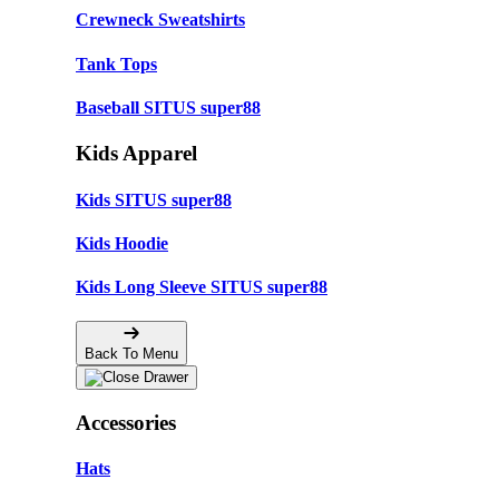
Crewneck Sweatshirts
Tank Tops
Baseball SITUS super88
Kids Apparel
Kids SITUS super88
Kids Hoodie
Kids Long Sleeve SITUS super88
Back To Menu
Accessories
Hats