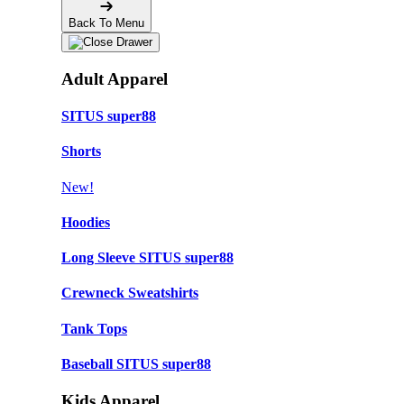
Back To Menu
Adult Apparel
SITUS super88
Shorts
New!
Hoodies
Long Sleeve SITUS super88
Crewneck Sweatshirts
Tank Tops
Baseball SITUS super88
Kids Apparel