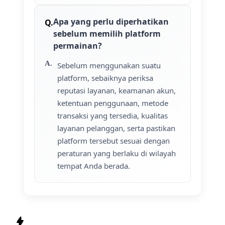
Apa yang perlu diperhatikan
sebelum memilih platform
permainan?
Sebelum menggunakan suatu
platform, sebaiknya periksa
reputasi layanan, keamanan akun,
ketentuan penggunaan, metode
transaksi yang tersedia, kualitas
layanan pelanggan, serta pastikan
platform tersebut sesuai dengan
peraturan yang berlaku di wilayah
tempat Anda berada.