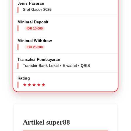
Jenis Pasaran
Slot Gacor 2026
Minimal Deposit
IDR 10,000
Minimal Withdraw
IDR 25,000
Transaksi Pembayaran
Transfer Bank Lokal • E-wallet • QRIS
Rating
Artikel super88