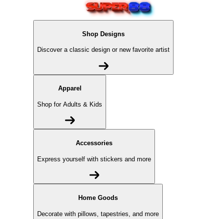
Shop Designs
Discover a classic design or new favorite artist
Apparel
Shop for Adults & Kids
Accessories
Express yourself with stickers and more
Home Goods
Decorate with pillows, tapestries, and more