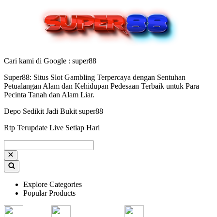
Cari kami di Google : super88
Super88: Situs Slot Gambling Terpercaya dengan Sentuhan
Petualangan Alam dan Kehidupan Pedesaan Terbaik untuk Para
Pecinta Tanah dan Alam Liar.
Depo Sedikit Jadi Bukit super88
Rtp Terupdate Live Setiap Hari
Explore Categories
Popular Products