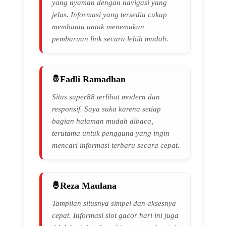
yang nyaman dengan navigasi yang
jelas. Informasi yang tersedia cukup
membantu untuk menemukan
pembaruan link secara lebih mudah.
Fadli Ramadhan
Situs super88 terlihat modern dan
responsif. Saya suka karena setiap
bagian halaman mudah dibaca,
terutama untuk pengguna yang ingin
mencari informasi terbaru secara cepat.
Reza Maulana
Tampilan situsnya simpel dan aksesnya
cepat. Informasi slot gacor hari ini juga