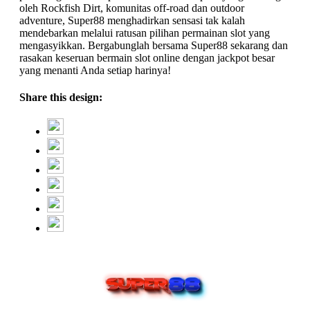
oleh Rockfish Dirt, komunitas off-road dan outdoor
adventure, Super88 menghadirkan sensasi tak kalah
mendebarkan melalui ratusan pilihan permainan slot yang
mengasyikkan. Bergabunglah bersama Super88 sekarang dan
rasakan keseruan bermain slot online dengan jackpot besar
yang menanti Anda setiap harinya!
Share this design: