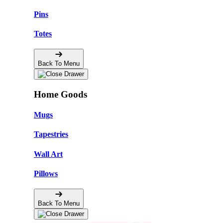
Pins
Totes
Back To Menu
Home Goods
Mugs
Tapestries
Wall Art
Pillows
Back To Menu