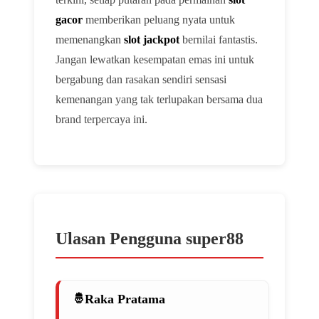
gacor
memberikan peluang nyata untuk
memenangkan
slot jackpot
bernilai fantastis.
Jangan lewatkan kesempatan emas ini untuk
bergabung dan rasakan sendiri sensasi
kemenangan yang tak terlupakan bersama dua
brand terpercaya ini.
Ulasan Pengguna super88
Raka Pratama