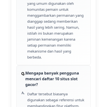
yang umum digunakan oleh
komunitas pemain untuk
menggambarkan permainan yang
dianggap sedang memberikan
hasil yang lebih sering. Namun,
istilah ini bukan merupakan
jaminan kemenangan karena
setiap permainan memiliki
mekanisme dan hasil yang
berbeda.
Mengapa banyak pengguna
mencari daftar 10 situs slot
gacor?
Daftar tersebut biasanya
digunakan sebagai referensi untuk
membandingkan fitur platform,