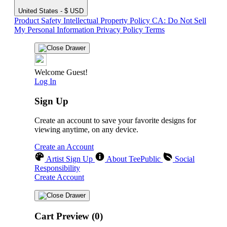
United States - $ USD
Product Safety
Intellectual Property Policy
CA: Do Not Sell
My Personal Information
Privacy Policy
Terms
Welcome Guest!
Log In
Sign Up
Create an account to save your favorite designs for
viewing anytime, on any device.
Create an Account
Artist Sign Up
About TeePublic
Social
Responsibility
Create Account
Cart Preview (0)