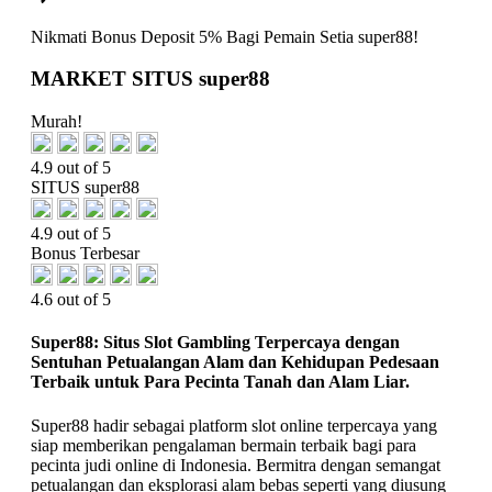
Nikmati
Bonus Deposit 5%
Bagi Pemain Setia
super88!
MARKET SITUS super88
Murah!
4.9 out of 5
SITUS super88
4.9 out of 5
Bonus Terbesar
4.6 out of 5
Super88: Situs Slot Gambling Terpercaya dengan
Sentuhan Petualangan Alam dan Kehidupan Pedesaan
Terbaik untuk Para Pecinta Tanah dan Alam Liar.
Super88 hadir sebagai platform slot online terpercaya yang
siap memberikan pengalaman bermain terbaik bagi para
pecinta judi online di Indonesia. Bermitra dengan semangat
petualangan dan eksplorasi alam bebas seperti yang diusung